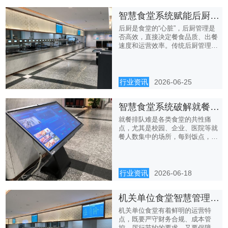
智慧食堂系统赋能后厨管理，告别杂乱低效
后厨是食堂的“心脏”，后厨管理是
否高效，直接决定餐食品质、出餐
速度和运营效率。传统后厨管理
全...
行业资讯
2026-06-25
智慧食堂系统破解就餐排队难题，高效就餐更舒心
就餐排队难是各类食堂的共性痛
点，尤其是校园、企业、医院等就
餐人数集中的场所，每到饭点，点
餐、...
行业资讯
2026-06-18
机关单位食堂智慧管理，兼顾合规运营与服务提质
机关单位食堂有着鲜明的运营特
点，既要严守财务合规、成本管
控、厉行节约的要求，又要保障干