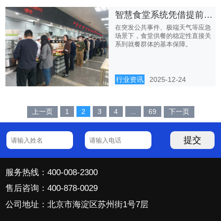
智慧食堂系统凭借提前预判 强化食堂应急供餐稳定性
在突发公共事件、极端天气等应急
场景下，食堂供餐的稳定性直接关
系到就餐群体的基本保障。
行业资讯
2025-12-24
上一页
1
2
3
4
...
69
下一页
提交
服务热线：400-008-2300
售后咨询：400-878-0029
公司地址：北京市海淀区苏州街1号7层