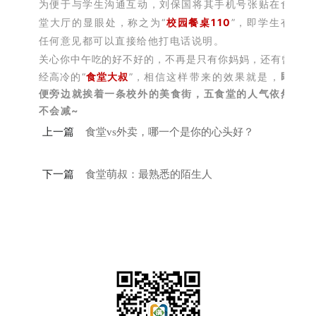
为便于与学生沟通互动，刘保国将其手机号张贴在食
堂大厅的显眼处，称之为“
校园餐桌110
”，即学生有
任何意见都可以直接给他打电话说明。
关心你中午吃的好不好的，
不再是只有你妈妈，
还有曾
经高冷的“
食堂大叔
”，
相信这样带来的效果就是，
即
便旁边就挨着一条校外的美食街，
五食堂的人气依然
不会减~
上一篇
食堂vs外卖，哪一个是你的心头好？
下一篇
食堂萌叔：最熟悉的陌生人