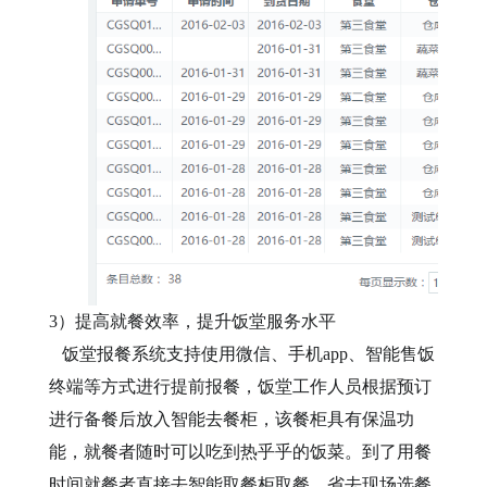
3）
提高就餐效率，提升
饭堂
服务水平
饭堂报餐系统支持使用
微信、手机
app
、智能售饭
终端等方式进行提前报餐，饭堂工作人员根据预订
进行备餐后放入智能去餐柜，该餐柜具有保温功
能，就餐者随时可以
吃到热乎乎的饭菜。
到了
用餐
时间就餐者直接
去智能
取餐
柜取餐
，省去现场选餐