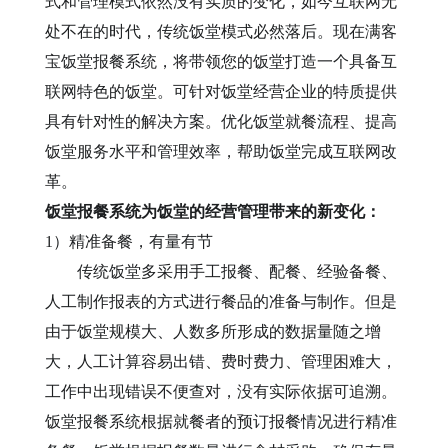
式和管理模式
依然
没有实质的变化，如今互联网无
处不在的时代，传统
饭堂
模式必然落后
。
现在满客
宝饭堂报餐系统，将带领您的饭堂
打造一个具备
互
联网
特色的
饭堂。
可针对
饭堂
经营企业的特质提供
具有针对性的解决方案。
优化饭堂
就餐流程、提高
饭堂
服务水平和管理效率，帮助
饭堂
完成互联网改
革。
饭堂报餐系统为饭堂的经营管理带来的新变化：
1）精准备餐，有量有节
传统饭堂
多采用手工
报
餐、配餐、经验备餐、
人工制作报表的方式进行餐品的准备与制作。但是
由于
饭堂
规模大、人数多所形成的数据量随之增
大，人工计算容易出错、费时费力、管理困难大，
工作中出现错误不便查对，没有实际依据可追溯。
饭堂报餐系统
根据就餐者的
预订报餐
情况
进行
精准