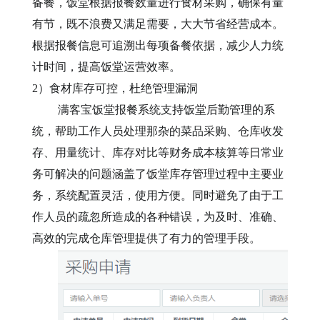
备餐，
饭堂
根据
报餐
数量进行食材采购，确保有量
有节，既不浪费又满足需要，大大节省经营成本。
根据
报餐
信息可追溯出每项备餐依据，减少人力统
计时间，提高
饭堂
运营效率
。
2）
食材库存可控，杜绝管理漏洞
满客宝
饭堂报餐系统支持饭堂
后勤管理的系
统，
帮助工作
人员处理那杂的菜品采购、仓库收发
存、用量统计、库存对比等财务成本核算等日常业
务可解决的问题涵盖了
饭堂
库存管理过程中主要业
务，系统配置灵活，使用方便
。同时
避免了由于
工
作人员
的疏忽所造成的各种错误，为及时、准确、
高效的完成仓库管理提供了有力的管理手段。