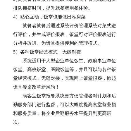
排队拥挤时间，提升
就餐者
用餐体验
。
4）
贴心互动，
饭堂
也能做出私房菜
就餐者就餐后通过
系统
评价管理系统对菜式进
行评价，并生成评价报表，饭堂可对评价报表进行
分析并改进。为
饭堂
提供便利的管理模式。
5）
各种
饭堂
经营模式，无缝对接
系统适用于大型企业单位
饭堂
、政府事业单位
饭堂
、高校
饭堂
、医院
饭堂
等，并且可以与各种
饭
堂
经营模式，无缝对接，实现网上
饭堂报
餐，掀起
饭堂
餐桌改革新风尚！
满客宝饭堂报餐系统
更方便管理者对计划和后
勤服务部门进行监督，可以大幅度提高食堂营业额
和服务质量，将企业后勤服务水平提升到更高层
次。