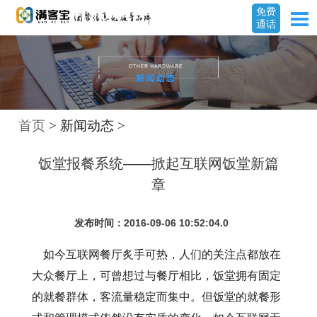
免费
通话
首页
> 新闻动态 >
饭堂报餐系统——掀起互联网饭堂新篇
章
发布时间：2016-09-06 10:52:04.0
如今互联网餐厅炙手可热，
人们的关注点都放在
大众餐厅
上
，
可曾想过
与餐厅相比，
饭堂
拥有固定
的就餐群体，客流量稳定而集中。但
饭堂的
就餐形