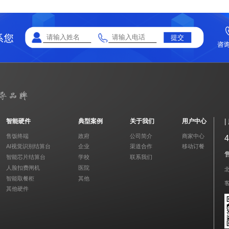
提交
智能硬件
典型案例
关于我们
用户中心
售饭终端
政府
公司简介
商家中心
4
AI视觉识别结算台
企业
渠道合作
移动订餐
售
智能芯片结算台
学校
联系我们
人脸扣费闸机
医院
智能取餐柜
其他
其他硬件