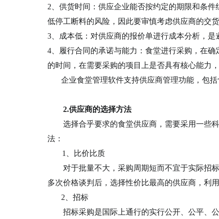
2、供货时间
：供应
企业
能否按约定的期限和条件
低停工断料的风险，因此要审慎考虑供应商的交
3、
成本低：对供应商的报价单进行成本分析，是
4、
履行合同的承诺与能力：
食堂
进行采购，在确
的时间，在需要采购的项目上是否具有核心能力
企业食堂管理软件支持供应商管理功能，包括
2.供应商的选择方法
选择合乎要求的
食堂
供应商，需要采用一些
法
：
1、
比
价
比
质
对于批量不大，采购周期短而不宜于实际招标采
多次价格谈判
后
，选择性价比
最高
的供应商，利
2、
招标
招标采购是国际上通行的实行公开、公平、公