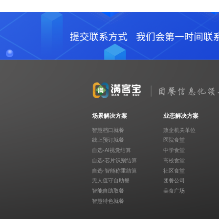
场景解决方案
业态解决方案
智慧档口就餐
政企机关单位
线上预订就餐
医院食堂
自选-AI视觉结算
中学食堂
自选-芯片识别结算
高校食堂
自选-智能称重结算
社区食堂
无人值守自助餐
团餐公司
智能自助取餐
美食广场
智慧特色就餐