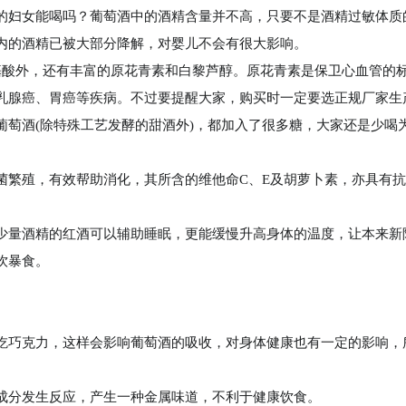
妇女能喝吗？葡萄酒中的酒精含量并不高，只要不是酒精过敏体质的
内的酒精已被大部分降解，对婴儿不会有很大影响。
基酸外，还有丰富的原花青素和白黎芦醇。原花青素是保卫心血管的
乳腺癌、胃癌等疾病。不过要提醒大家，购买时一定要选正规厂家生
葡萄酒(除特殊工艺发酵的甜酒外)，都加入了很多糖，大家还是少喝
菌繁殖，有效帮助消化，其所含的维他命C、E及胡萝卜素，亦具有
少量酒精的红酒可以辅助睡眠，更能缓慢升高身体的温度，让本来新
饮暴食。
吃巧克力，这样会影响葡萄酒的吸收，对身体健康也有一定的影响，
成分发生反应，产生一种金属味道，不利于健康饮食。