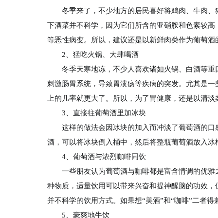
冬季来了，不少地方的居民喜好将鸡肉、牛肉、
下酒菜并不科学，因为它们所含的亚硝胺和色素较高
等恶性病变。所以，建议还是以新鲜肉类作为葡萄酒的
2、猛吃火锅、大肆喝酒
冬季天寒地冻，不少人喜欢诸如火锅、白酒等重
刺激肠胃系统，导致胃溃疡等疾病的突发。尤其是一
上的几率就更大了。所以，为了胃健康，还是以清淡
3、直接往葡萄酒里加冰块
这样的做法会因冰块的加入而冲淡了葡萄酒的口
酒，可以将冰块倒入桶中，然后将整瓶葡萄酒放入冰桶里
4、葡萄酒与浓烈咖啡同饮
一些朋友认为葡萄酒与咖啡都是富含情调的优雅
种物质，适量饮用可以带来兴奋和提神醒脑的功效，
并不科学的饮用方式。如果想“美酒”和“咖啡”二者
5、豪爽地牛饮