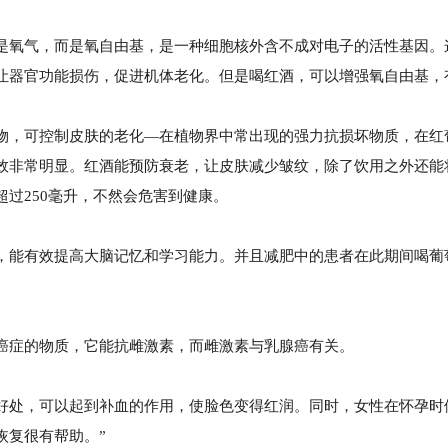
是氧气，而是氧自由基，是一种细胞核外含不成对电子的活性基因。
让器官功能损伤，促进机体老化。但是喝红酒，可以增强氧自由基，
物，可控制皮肤的老化—在植物界中常出现的强力抗损坏物质，在红
效非常明显。红酒能预防衰老，让皮肤减少皱纹，除了饮用之外还能
过250毫升，不然会危害到健康。
，能有效提高大脑记忆和学习能力。并且减肥中的患者在此期间喝葡
癌症的物质，它能抗雌激素，而雌激素与乳腺癌有关。
好处，可以起到补血的作用，使脸色变得红润。同时，女性在怀孕时
恢复很有帮助。”