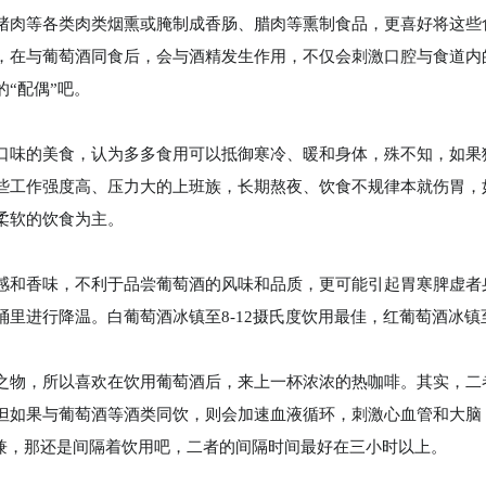
猪肉等各类肉类烟熏或腌制成香肠、腊肉等熏制食品，更喜好将这些
，在与葡萄酒同食后，会与酒精发生作用，不仅会刺激口腔与食道内
“配偶”吧。
口味的美食，认为多多食用可以抵御寒冷、暖和身体，殊不知，如果
些工作强度高、压力大的上班族，长期熬夜、饮食不规律本就伤胃，
柔软的饮食为主。
感和香味，不利于品尝葡萄酒的风味和品质，更可能引起胃寒脾虚者
进行降温。白葡萄酒冰镇至8-12摄氏度饮用最佳，红葡萄酒冰镇至1
之物，所以喜欢在饮用葡萄酒后，来上一杯浓浓的热咖啡。其实，二
但如果与葡萄酒等酒类同饮，则会加速血液循环，刺激心血管和大脑，
得兼，那还是间隔着饮用吧，二者的间隔时间最好在三小时以上。