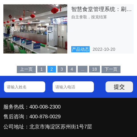
智慧食堂管理系统：刷脸称重自选食堂，安静高效
自主拿取，按克结算
产品动态
2022-10-20
上一页
1
2
3
4
...
18
下一页
提交
服务热线：400-008-2300
售后咨询：400-878-0029
公司地址：北京市海淀区苏州街1号7层