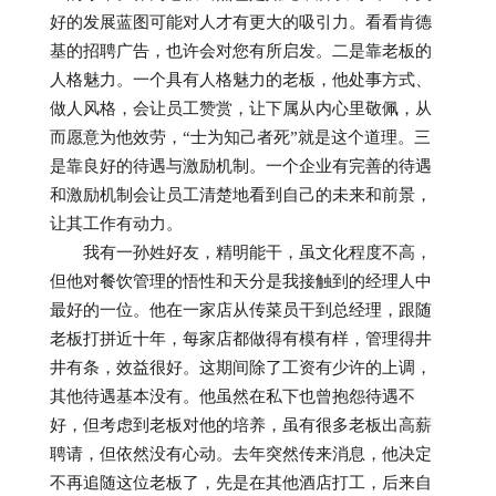
好的发展蓝图可能对人才有更大的吸引力。看看肯德
基的招聘广告，也许会对您有所启发。二是靠老板的
人格魅力。一个具有人格魅力的老板，他处事方式、
做人风格，会让员工赞赏，让下属从内心里敬佩，从
而愿意为他效劳，“士为知己者死”就是这个道理。三
是靠良好的待遇与激励机制。一个企业有完善的待遇
和激励机制会让员工清楚地看到自己的未来和前景，
让其工作有动力。
我有一孙姓好友，精明能干，虽文化程度不高，
但他对餐饮管理的悟性和天分是我接触到的经理人中
最好的一位。他在一家店从传菜员干到总经理，跟随
老板打拼近十年，每家店都做得有模有样，管理得井
井有条，效益很好。这期间除了工资有少许的上调，
其他待遇基本没有。他虽然在私下也曾抱怨待遇不
好，但考虑到老板对他的培养，虽有很多老板出高薪
聘请，但依然没有心动。去年突然传来消息，他决定
不再追随这位老板了，先是在其他酒店打工，后来自