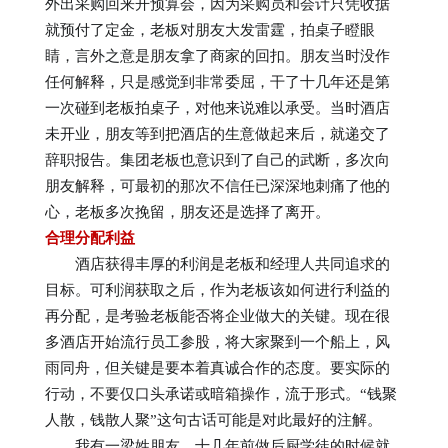
外出采购回来开预算会，因为采购员和会计只凭收据
就预付了定金，老板对朋友大发雷霆，拍桌子瞪眼
睛，言外之意是朋友拿了商家的回扣。朋友当时没作
任何解释，只是感觉到非常委屈，干了十几年还是第
一次碰到老板拍桌子，对他来说难以承受。当时酒店
未开业，朋友等到把酒店的生意做起来后，就递交了
辞职报告。集团老板也意识到了自己的武断，多次向
朋友解释，可最初的那次不信任已深深地刺痛了他的
心，老板多次挽留，朋友还是选择了离开。
合理分配利益
酒店获得丰厚的利润是老板和经理人共同追求的
目标。可利润获取之后，作为老板该如何进行利益的
再分配，是考验老板能否将企业做大的关键。现在很
多酒店开始流行员工参股，将大家聚到一个船上，风
雨同舟，但关键是要本着真诚合作的态度。要实际的
行动，不要仅口头承诺或暗箱操作，流于形式。“钱聚
人散，钱散人聚”这句古话可能是对此最好的注解。
我有一梁姓朋友，十几年前做后厨学徒的时候就