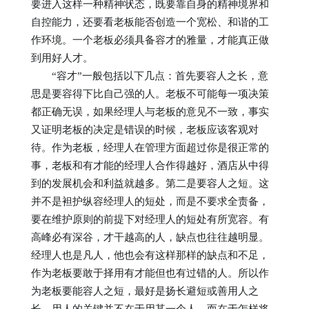
要进入这样一种精神状态，既要靠自身的精神境界和
自控能力，还要看老板能否创造一个宽松、和谐的工
作环境。一个老板必须具备容才的雅量，才能真正做
到用好人才。
“容才”一般包括以下几点：首先要容人之长，意
思是要容得下比自己强的人。老板不可能每一项决策
都正确无误，如果经理人与老板的意见不一致，事实
又证明老板的决定是错误的时候，老板应该客观对
待。作为老板，经理人在管理方面超过你是很正常的
事，老板和有才能的经理人合作得越好，酒店从中得
到的发展机会和利益就越多。第二是要容人之短。这
并不是袒护纵容经理人的短处，而是不要求全责备，
要在维护原则的前提下对经理人的短处有所宽容。有
高峰必有深谷，才干越高的人，缺点也往往越明显。
经理人也是凡人，他也会有这样那样的缺点和不足，
作为老板要敢于择用有才能但也有过错的人。所以作
为老板要能容人之短，最好是扬长避短或善用人之