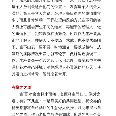
长。用人的关键并不在于用某一个人，而在于怎样将
每个人放到最适合他们的位置上，发挥每个人的最大
潜能。第三是容人之错。经理人每日处理的事情非常
多，而且非常繁琐。同样处理问题的方式在不同的客
人身上可能会产生不同的结果，再能干的经理人，做
的事情多了，犯错误就在所难免。所以作为老板要真
正地了解人、理解人，不要急于求成，也不要居高临
下、言不由衷，更不要一味地迎合，要以诚相待，从
酒店的实际情况出发，就事论事，做好沟通协调工
作。老板要像一个园艺师，运用温度、湿度和空气来
调控花木生态环境，消除经理人心灵深处的冬天，使
其活力之树常青，智慧之花常开。
有聚才之道
古语说“良禽择木而栖，良臣择主而仕”。聚才之
道，有以下几点：一是靠美好的共同愿望。餐饮界的
精英都想将自己酒店的生意做大做强，以此来展示自
己的才华。作为老板当然也是如此，所以勾画一个美