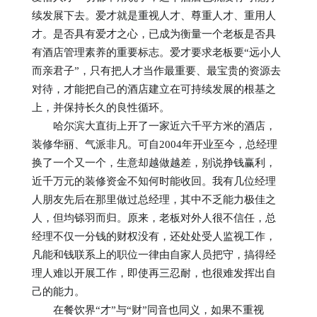
续发展下去。爱才就是重视人才、尊重人才、重用人
才。是否具有爱才之心，已成为衡量一个老板是否具
有酒店管理素养的重要标志。爱才要求老板要“远小人
而亲君子”，只有把人才当作最重要、最宝贵的资源去
对待，才能把自己的酒店建立在可持续发展的根基之
上，并保持长久的良性循环。
哈尔滨大直街上开了一家近六千平方米的酒店，
装修华丽、气派非凡。可自2004年开业至今，总经理
换了一个又一个，生意却越做越差，别说挣钱赢利，
近千万元的装修资金不知何时能收回。我有几位经理
人朋友先后在那里做过总经理，其中不乏能力极佳之
人，但均铩羽而归。原来，老板对外人很不信任，总
经理不仅一分钱的财权没有，还处处受人监视工作，
凡能和钱联系上的职位一律由自家人员把守，搞得经
理人难以开展工作，即使再三忍耐，也很难发挥出自
己的能力。
在餐饮界“才”与“财”同音也同义，如果不重视