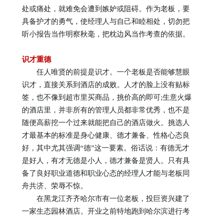
处或痛处，就难免会遭到嫉妒或阻碍。作为老板，要
具备护才的勇气，使经理人与自己和睦相处，切勿把
听小报告当作明察秋毫，把枕边风当作考查的依据。
识才重德
任人唯贤的前提是识才。一个老板是否能够慧眼
识才，直接关系到酒店的成败。人才的脸上没有贴标
签，也不像到超市里买商品，挑价高的即可;生意火爆
的酒店里，并非所有的管理人员都非常优秀，也不是
随便高薪挖一个过来就能把自己的酒店做火。挑选人
才最基本的标准是身心健康、德才兼备、性格心态良
好，其中尤其强调“德”这一要素。俗话说：有德无才
是好人，有才无德是小人，德才兼备是贤人。只有具
备了良好职业道德和职业心态的经理人才能与老板同
舟共济、荣辱不惊。
在黑龙江齐齐哈尔市有一位老板，投巨资兴建了
一家生态园林酒店。开业之前特地跑到哈尔滨进行考