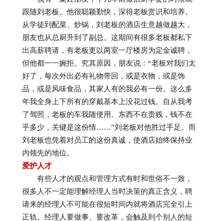
跟随刘老板。他很聪颖勤快，深得老板赏识和培养。
从学徒到配菜、炒锅，刘老板的酒店生意越做越大，
朋友也从总厨升到了副总。这期间有很多老板都私下
出高薪聘请，有老板更以两室一厅楼房为定金诚聘，
但他都一一婉拒。究其原因，朋友说：“老板对我们太
好了，每次外出必有礼物带回，或是衣物，或是饰
品，或是风味食品，其家人有的我必有一份。这么多
年我全身上下所有的穿戴基本上没花过钱。自从我考
了驾照，老板的车我随便用。东西不在贵贱，钱不在
乎多少，关键是这份情……”刘老板对他胜过手足。而
刘老板也凭着对员工的这份真诚，使酒店始终保持业
内领先的地位。
爱护人才
有些人才的观点和管理方式有时和世俗不一致，
很多人不一定能理解经理人当时决策的真正含义，聘
请来的经理人不可能在很短时间内就将酒店完全引上
正轨。经理人要做事、要改革，会触及到个别人的短