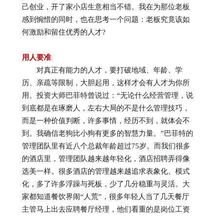
己创业，开了家小店生意相当不错。我在为那位老板
感到惋惜的同时，也在思考一个问题：老板究竟该如
何激励和留住优秀的人才?
用人要准
对真正有能力的人才，要打破地域、年龄、学
历、亲疏等限制，大胆起用，这样才会有人才为你所
用。投资大师巴菲特曾说过：“无论什么经营管理，说
到底都是在琢磨人，左右大局的不是什么管理技巧，
而是一种价值判断，许多事情，经历不到，就体会不
到。我确信老狗比小狗有更多的智慧力量。”巴菲特的
管理团队里有近八个总裁年龄超过75岁。而我们很多
的酒店里，管理团队越来越年轻化，酒店招聘弄得像
选美一样。很多酒店的管理越来越追求表象化、模式
化，多了许多浮躁与死板，少了几分稳重与灵活。大
家都知道餐饮界闹“人荒”，很多年轻人当了几天餐厅
主管马上出去应聘餐厅经理，他们看重的是岗位工资