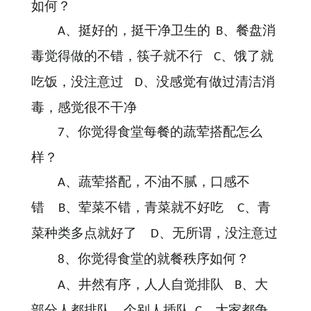
如何？
、挺好的，挺干净卫生的
、餐盘消
A
B
毒觉得做的不错，筷子就不行
、饿了就
C
吃饭，没注意过
、没感觉有做过清洁消
D
毒，感觉很不干净
、你觉得食堂每餐的蔬荤搭配怎么
7
样？
、蔬荤搭配，不油不腻，口感不
A
错
、荤菜不错，青菜就不好吃
、青
B
C
菜种类多点就好了
、无所谓，没注意过
D
、你觉得食堂的就餐秩序如何？
8
、井然有序，人人自觉排队
、大
A
B
部分人都排队，个别人插队
、大家都争