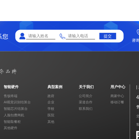
提交
智能硬件
典型案例
关于我们
用户中心
售饭终端
政府
公司简介
商家中心
4
AI视觉识别结算台
企业
渠道合作
移动订餐
售
智能芯片结算台
学校
联系我们
人脸扣费闸机
医院
智能取餐柜
其他
其他硬件